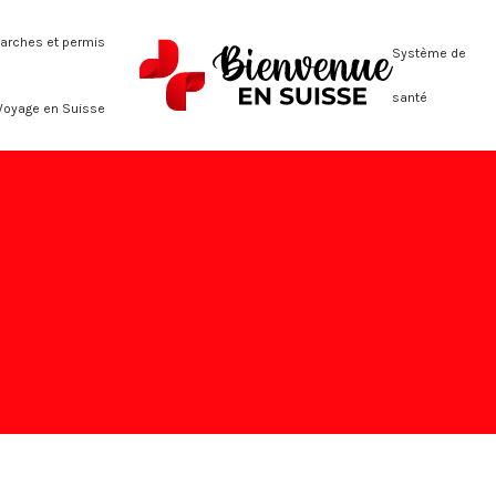
rches et permis
Système de
santé
Voyage en Suisse