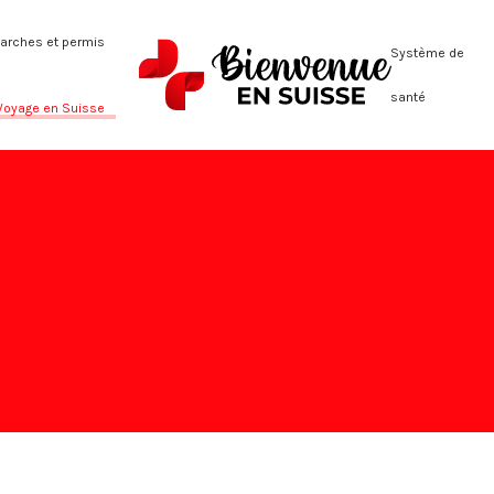
rches et permis
Système de
santé
Voyage en Suisse